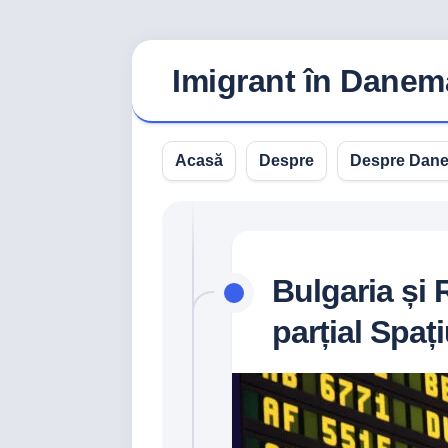
Skip
to
Imigrant în Danem
content
Acasă
Despre
Despre Dan
Bulgaria și 
parțial Spaț