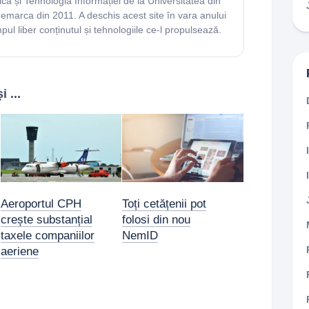
că și Tehnologia Informației de la Universitatea din
nemarca din 2011. A deschis acest site în vara anului
ul liber conținutul și tehnologiile ce-l propulsează.
 ...
Aeroportul CPH
Toți cetățenii pot
crește substanțial
folosi din nou
taxele companiilor
NemID
aeriene