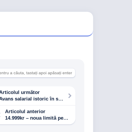
Articolul următor
Avans salarial istoric în sectorul privat, nemaiîntâlnit de 35 de ani
Articolul anterior
14.999kr – noua limită pentru plățile numerar în Danemarca