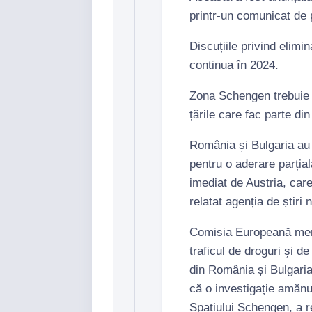
printr-un comunicat de 
Discuțiile privind elimin
continua în 2024.
Zona Schengen trebuie s
țările care fac parte d
România și Bulgaria au 
pentru o aderare parția
imediat de Austria, car
relatat agenția de știri
Comisia Europeană menț
traficul de droguri și d
din România și Bulgari
că o investigație amănun
Spațiului Schengen, a r