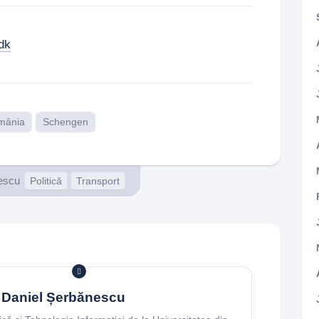
dk
mânia
Schengen
escu
Politică
Transport
Daniel Șerbănescu