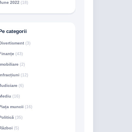
June 2022
(18)
Pe categorii
Divertisment
(3)
Finanțe
(43)
Imobiliare
(2)
Infracțiuni
(12)
Judiciare
(6)
Mediu
(16)
Piața muncii
(16)
Politică
(35)
Război
(5)