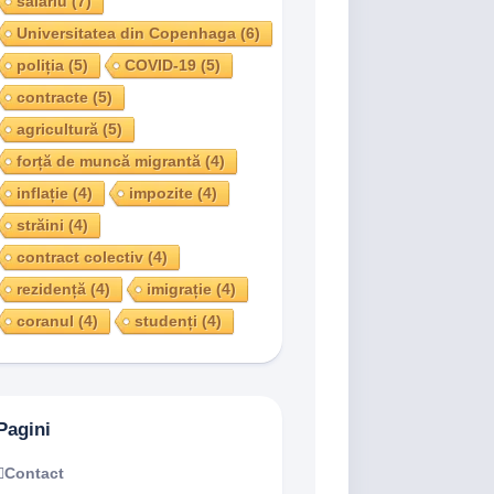
salariu
(7)
Universitatea din Copenhaga
(6)
poliția
(5)
COVID-19
(5)
contracte
(5)
agricultură
(5)
forță de muncă migrantă
(4)
inflație
(4)
impozite
(4)
străini
(4)
contract colectiv
(4)
rezidență
(4)
imigrație
(4)
coranul
(4)
studenți
(4)
Pagini
Contact