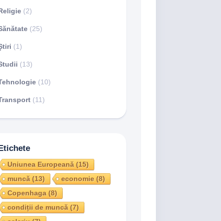
Religie
(2)
Sănătate
(25)
Știri
(1)
Studii
(13)
Tehnologie
(10)
Transport
(11)
Etichete
Uniunea Europeană
(15)
muncă
(13)
economie
(8)
Copenhaga
(8)
condiții de muncă
(7)