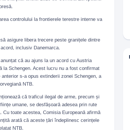
presă.
area controlului la frontierele terestre interne va
ă asigure libera trecere peste granițele dintre
in acord, inclusiv Danemarca.
anunțat că au ajuns la un acord cu Austria
lă la Schengen. Acest lucru nu a fost confirmat
e anterior s-a opus extinderii zonei Schengen, a
 norvegiană NTB.
ionează că traficul ilegal de arme, precum și
e ființe umane, se desfășoară adesea prin rute
a. Cu toate acestea, Comisia Europeană afirmă
țită arată că aceste țări îndeplinesc cerințele
elatat NTB.