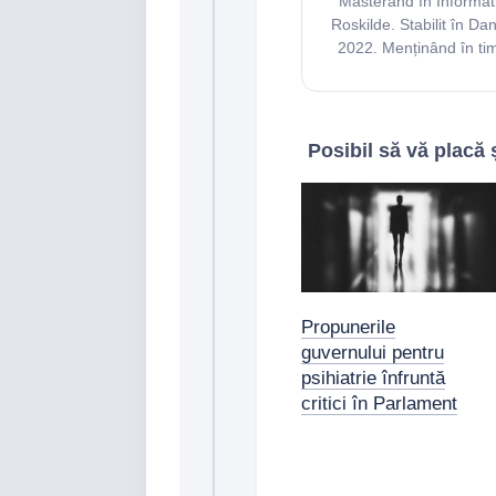
Masterand în Informati
Roskilde. Stabilit în Da
2022. Menținând în timp
Posibil să vă placă și
Propunerile
guvernului pentru
psihiatrie înfruntă
critici în Parlament