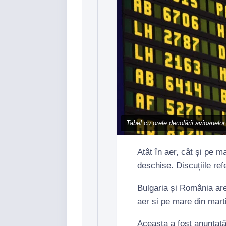
Tabel cu orele decolării avioanelor
Atât în aer, cât și pe m
deschise. Discuțiile refe
Bulgaria și România ar
aer și pe mare din mart
Aceasta a fost anunțată