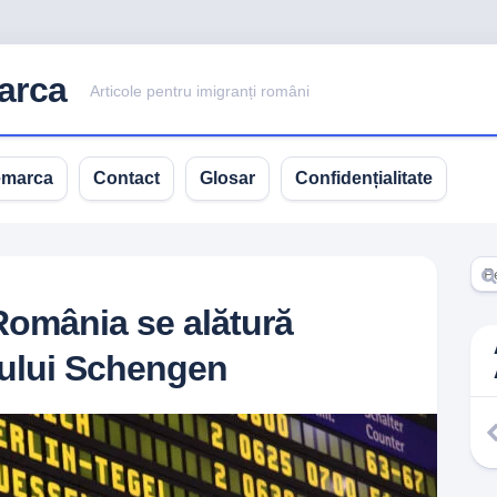
arca
Articole pentru imigranți români
emarca
Contact
Glosar
Confidențialitate
România se alătură
iului Schengen