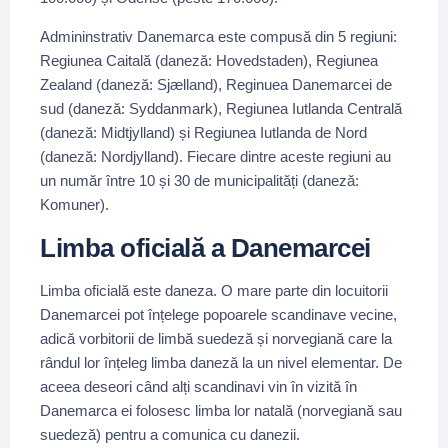
Admininstrativ Danemarca este compusă din 5 regiuni:
Regiunea Caitală (daneză: Hovedstaden), Regiunea
Zealand (daneză: Sjælland), Reginuea Danemarcei de
sud (daneză: Syddanmark), Regiunea Iutlanda Centrală
(daneză: Midtjylland) și Regiunea Iutlanda de Nord
(daneză: Nordjylland). Fiecare dintre aceste regiuni au
un număr între 10 și 30 de municipalități (daneză:
Komuner).
Limba oficială a Danemarcei
Limba oficială este daneza. O mare parte din locuitorii
Danemarcei pot înțelege popoarele scandinave vecine,
adică vorbitorii de limbă suedeză și norvegiană care la
rândul lor înțeleg limba daneză la un nivel elementar. De
aceea deseori când alți scandinavi vin în vizită în
Danemarca ei folosesc limba lor natală (norvegiană sau
suedeză) pentru a comunica cu danezii.