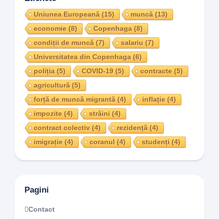
Uniunea Europeană
(15)
muncă
(13)
economie
(8)
Copenhaga
(8)
condiții de muncă
(7)
salariu
(7)
Universitatea din Copenhaga
(6)
poliția
(5)
COVID-19
(5)
contracte
(5)
agricultură
(5)
forță de muncă migrantă
(4)
inflație
(4)
impozite
(4)
străini
(4)
contract colectiv
(4)
rezidență
(4)
imigrație
(4)
coranul
(4)
studenți
(4)
Pagini
Contact