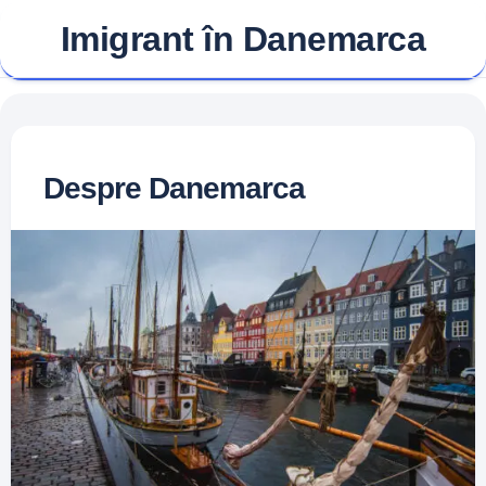
Skip
Imigrant în Danemarca
to
content
Despre Danemarca