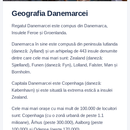
Geografia Danemarcei
Regatul Danemarcei este compus din Danemarca,
Insulele Feroe și Groenlanda.
Danemarca în sine este compusă din peninsula Iutlanda
(daneză: Jylland) și un arhipelag de 443 insule denumite
dintre care cele mai mari sunt: Zealand (daneză:
Sjælland), Funen (daneză: Fyn), Lolland, Falster, Møn și
Bornholm.
Capitala Danemarcei este Copenhaga (daneză:
København) și este situată la extrema estică a insulei
Zealand.
Cele mai mari orașe cu mai mult de 100.000 de locuitori
sunt: Copenhaga (cu o zonă urbană de peste 1.1
milioane), Århus (peste 300.000), Aalborg (peste
100.000) și Odense (peste 170.000).