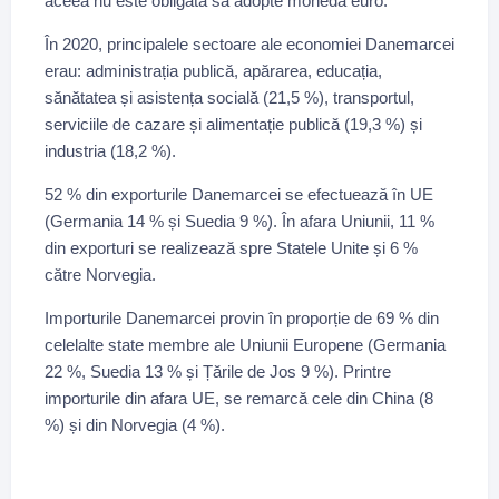
aceea nu este obligată să adopte moneda euro.
În 2020, principalele sectoare ale economiei Danemarcei
erau: administrația publică, apărarea, educația,
sănătatea și asistența socială (21,5 %), transportul,
serviciile de cazare și alimentație publică (19,3 %) și
industria (18,2 %).
52 % din exporturile Danemarcei se efectuează în UE
(Germania 14 % și Suedia 9 %). În afara Uniunii, 11 %
din exporturi se realizează spre Statele Unite și 6 %
către Norvegia.
Importurile Danemarcei provin în proporție de 69 % din
celelalte state membre ale Uniunii Europene (Germania
22 %, Suedia 13 % și Țările de Jos 9 %). Printre
importurile din afara UE, se remarcă cele din China (8
%) și din Norvegia (4 %).