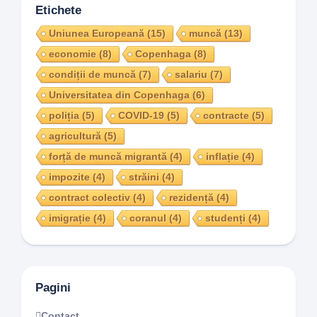
Etichete
Uniunea Europeană
(15)
muncă
(13)
economie
(8)
Copenhaga
(8)
condiții de muncă
(7)
salariu
(7)
Universitatea din Copenhaga
(6)
poliția
(5)
COVID-19
(5)
contracte
(5)
agricultură
(5)
forță de muncă migrantă
(4)
inflație
(4)
impozite
(4)
străini
(4)
contract colectiv
(4)
rezidență
(4)
imigrație
(4)
coranul
(4)
studenți
(4)
Pagini
Contact