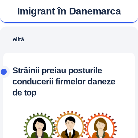
Skip
Imigrant în Danemarca
to
content
elită
Străinii preiau posturile
conducerii firmelor daneze
de top